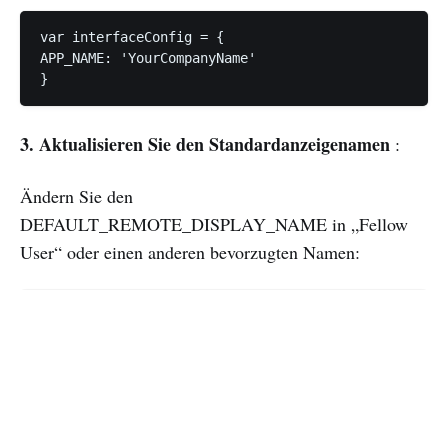
var interfaceConfig = {

APP_NAME: 'YourCompanyName'

}
3. Aktualisieren Sie den Standardanzeigenamen
:
Ändern Sie den
DEFAULT_REMOTE_DISPLAY_NAME in „Fellow
User“ oder einen anderen bevorzugten Namen:
var interfaceConfig = {

DEFAULT_REMOTE_DISPLAY_NAME: 'Fellow User'

}
4. Speichern und beenden
: